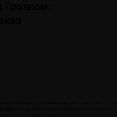
 Грозном:
аказ
овлением и монтажом различных видов лестниц из дерева, мет
 на завершающем этапе. Опытные специалисты разрабатывают
вают его защитным составом.