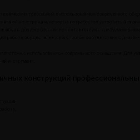
технических требований с использованием современного обо
тничной конструкции, которые потребуется устранять (наприме
шибка в допуске (детали не соответствуют требуемым размер
ий работа осуществляется в строгом соответствии с дизайн-
истами с использованием современного оснащения. Для уст
чий инструмент.
ичных конструкций профессиональны
трукции;
работу;